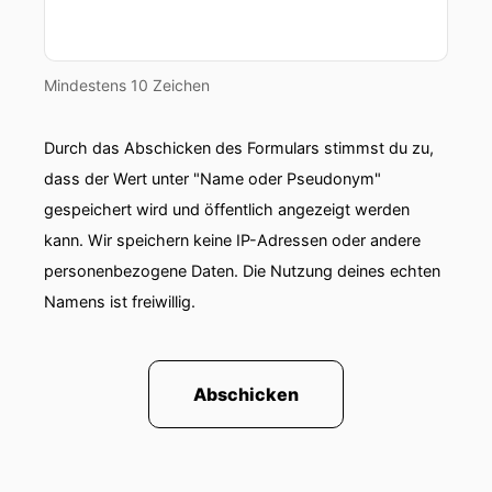
für Außenpolitik und internationale Beziehung.
00:01:05: Ja also perfekt prädestiniert für
Mindestens 10 Zeichen
unseren Podcast. Die Bremer Baumwollbörse
hatte eine sehr sehr lange und traditionsreiche
Historie habe ich gesehen. Im nächsten Jahr
Durch das Abschicken des Formulars stimmst du zu,
steht sogar das 150 Jubiläum an. Wie fing
dass der Wert unter "Name oder Pseudonym"
damals eigentlich vor 150 Jahren alles an?
gespeichert wird und öffentlich angezeigt werden
kann. Wir speichern keine IP-Adressen oder andere
00:01:19: Elke Hortmeyer: Im Prinzip ist die
Geschichte der Baumwolle in Deutschland sehr
personenbezogene Daten. Die Nutzung deines echten
eng mit
Namens ist freiwillig.
00:01:24: Bremen verbunden. Also die ersten
Baumwollimporte die gingen auch tatsächlich
Abschicken
nach Bremen
00:01:30: durch die Auswandererschiffe. Es war
so, dass in der ersten großen Auswandererwelle,